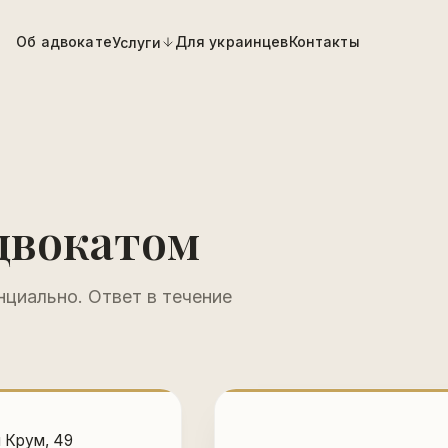
Об адвокате
Для украинцев
Контакты
Услуги
двокатом
циально. Ответ в течение
н Крум, 49