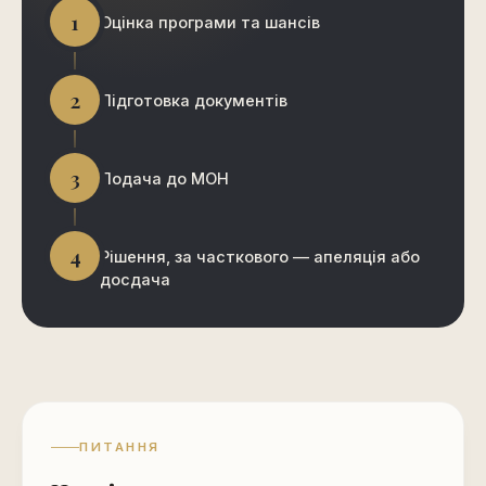
1
Оцінка програми та шансів
2
Підготовка документів
3
Подача до МОН
4
Рішення, за часткового — апеляція або
досдача
ПИТАННЯ