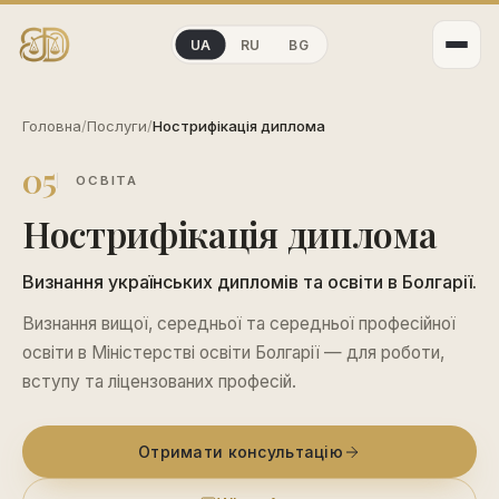
UA
RU
BG
Головна
/
Послуги
/
Нострифікація диплома
05
ОСВІТА
Нострифікація диплома
Визнання українських дипломів та освіти в Болгарії.
Визнання вищої, середньої та середньої професійної
освіти в Міністерстві освіти Болгарії — для роботи,
вступу та ліцензованих професій.
Отримати консультацію